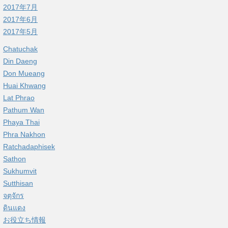
2017年7月
2017年6月
2017年5月
Chatuchak
Din Daeng
Don Mueang
Huai Khwang
Lat Phrao
Pathum Wan
Phaya Thai
Phra Nakhon
Ratchadaphisek
Sathon
Sukhumvit
Sutthisan
จตุจักร
ดินแดง
お役立ち情報