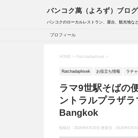
バンコク萬（よろず）ブログ
バンコクのローカルレストラン、屋台、観光地な
プロフィール
HOME
>
Ratchadaphisek
>
Ratchadaphisek
お役立ち情報
ラチャ
ラマ9世駅そばの
ントラルプラザラマ9(C
Bangkok
投稿日：2020年6月20日 更新日：
2020年5月3