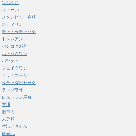
はじめに
サトーン
スクンビット通り
スティサン
チャトゥチャック
ドンムアン
バンコク郊外
パトゥムワン
パヤタイ
フェイクワン
プラナコーン
ラチャダピセーク
ラップラオ
レストラン屋台
交通
旧市街
未分類
空港アクセス
観光地