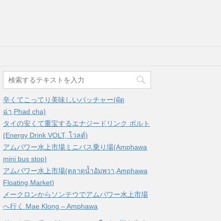
辛くてこってり美味しいパッチャー(ผัด
ฉ่า,Phad cha)
タイの安くて重宝するエナジードリンク ボルト
(Energy Drink VOLT, โวลต์)
アムパワー水上市場ミニバス乗り場(Amphawa
mini bus stop)
アムパワー水上市場(ตลาดน้ำอัมพวา,Amphawa
Floating Market)
メークロンからソンテウでアムパワー水上市場
へ行く Mae Klong – Amphawa