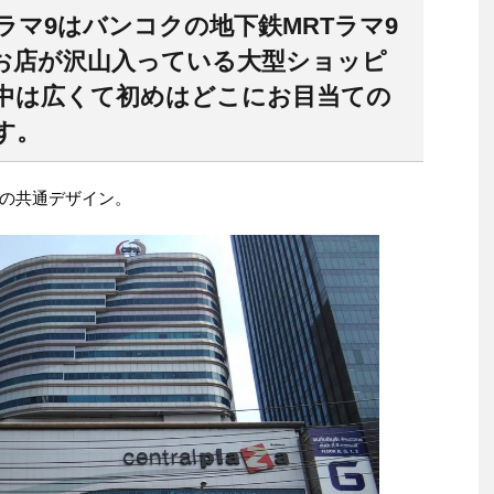
マ9はバンコクの地下鉄MRTラマ9
お店が沢山入っている大型ショッピ
中は広くて初めはどこにお目当ての
す。
の共通デザイン。