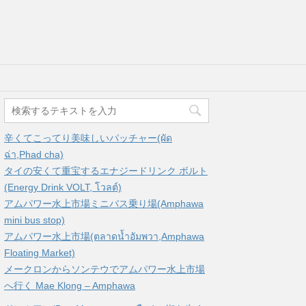
辛くてこってり美味しいパッチャー(ผัด
ฉ่า,Phad cha)
タイの安くて重宝するエナジードリンク ボルト
(Energy Drink VOLT, โวลต์)
アムパワー水上市場ミニバス乗り場(Amphawa
mini bus stop)
アムパワー水上市場(ตลาดน้ำอัมพวา,Amphawa
Floating Market)
メークロンからソンテウでアムパワー水上市場
へ行く Mae Klong – Amphawa