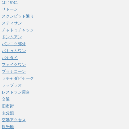
はじめに
サトーン
スクンビット通り
スティサン
チャトゥチャック
ドンムアン
バンコク郊外
パトゥムワン
パヤタイ
フェイクワン
プラナコーン
ラチャダピセーク
ラップラオ
レストラン屋台
交通
旧市街
未分類
空港アクセス
観光地