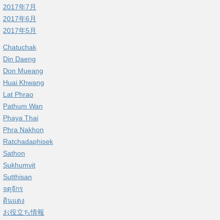
2017年7月
2017年6月
2017年5月
Chatuchak
Din Daeng
Don Mueang
Huai Khwang
Lat Phrao
Pathum Wan
Phaya Thai
Phra Nakhon
Ratchadaphisek
Sathon
Sukhumvit
Sutthisan
จตุจักร
ดินแดง
お役立ち情報