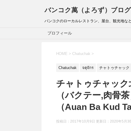
バンコク萬（よろず）ブログ
バンコクのローカルレストラン、屋台、観光地な
プロフィール
HOME
>
Chatuchak
>
Chatuchak
จตุจักร
チャトゥチャック
チャトゥチャック
（バクテー,肉骨
（Auan Ba Kud Tae
投稿日：2017年10月9日 更新日：
2020年5月3