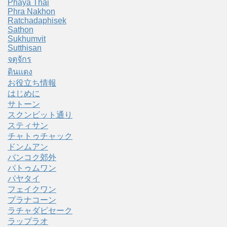
Phaya Thai
Phra Nakhon
Ratchadaphisek
Sathon
Sukhumvit
Sutthisan
จตุจักร
ดินแดง
お役立ち情報
はじめに
サトーン
スクンビット通り
スティサン
チャトゥチャック
ドンムアン
バンコク郊外
パトゥムワン
パヤタイ
フェイクワン
プラナコーン
ラチャダピセーク
ラップラオ