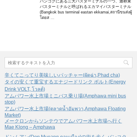
バンコクにある三大バスターミナルの一つ、通称東
バスターミナルと呼ばれるエカマイバスターミナル
(Bangkok bus terminal eastan ekkamai,สถานีขนส่งผู้
โดยส …
辛くてこってり美味しいパッチャー(ผัดฉ่า,Phad cha)
タイの安くて重宝するエナジードリンク ボルト(Energy
Drink VOLT, โวลต์)
アムパワー水上市場ミニバス乗り場(Amphawa mini bus
stop)
アムパワー水上市場(ตลาดน้ำอัมพวา,Amphawa Floating
Market)
メークロンからソンテウでアムパワー水上市場へ行く
Mae Klong – Amphawa
ドンムアン(Don Mueang,ดอนเมือง)の街を歩く バンコク