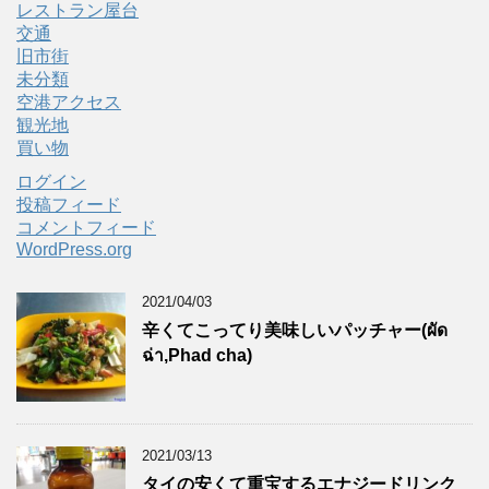
レストラン屋台
交通
旧市街
未分類
空港アクセス
観光地
買い物
ログイン
投稿フィード
コメントフィード
WordPress.org
2021/04/03
辛くてこってり美味しいパッチャー(ผัด
ฉ่า,Phad cha)
2021/03/13
タイの安くて重宝するエナジードリンク