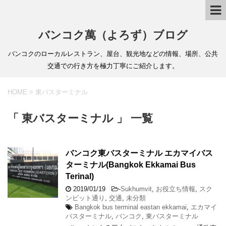
バンコク萬（よろず）ブログ
バンコクのローカルレストラン、屋台、観光地などの情報、場所、公共
交通での行き方を極力丁寧にご紹介します。
HOME
>
東バスターミナル
「 東バスターミナル 」 一覧
バンコク東バスターミナル エカマイバス
ターミナル(Bangkok Ekkamai Bus
Terinal)
2019/01/19
-
Sukhumvit
,
お役立ち情報
,
スク
ンビット通り
,
交通
,
未分類
Bangkok bus terminal eastan ekkamai
,
エカマイ
バスターミナル
,
バンコク
,
東バスターミナル