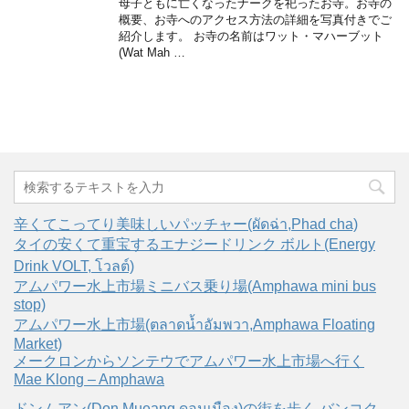
母子ともに亡くなったナークを祀ったお寺。お寺の
概要、お寺へのアクセス方法の詳細を写真付きでご
紹介します。 お寺の名前はワット・マハーブット
(Wat Mah …
辛くてこってり美味しいパッチャー(ผัดฉ่า,Phad cha)
タイの安くて重宝するエナジードリンク ボルト(Energy
Drink VOLT, โวลต์)
アムパワー水上市場ミニバス乗り場(Amphawa mini bus
stop)
アムパワー水上市場(ตลาดน้ำอัมพวา,Amphawa Floating
Market)
メークロンからソンテウでアムパワー水上市場へ行く
Mae Klong – Amphawa
ドンムアン(Don Mueang,ดอนเมือง)の街を歩く バンコク