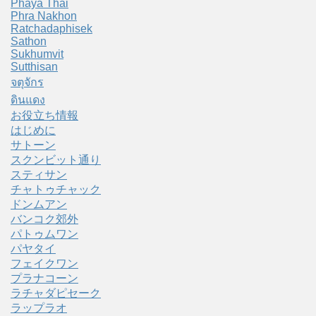
Phaya Thai
Phra Nakhon
Ratchadaphisek
Sathon
Sukhumvit
Sutthisan
จตุจักร
ดินแดง
お役立ち情報
はじめに
サトーン
スクンビット通り
スティサン
チャトゥチャック
ドンムアン
バンコク郊外
パトゥムワン
パヤタイ
フェイクワン
プラナコーン
ラチャダピセーク
ラップラオ