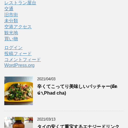
レストラン屋台
交通
旧市街
未分類
空港アクセス
観光地
買い物
ログイン
投稿フィード
コメントフィード
WordPress.org
2021/04/03
辛くてこってり美味しいパッチャー(ผัด
ฉ่า,Phad cha)
2021/03/13
タイの安くて重宝するエナジードリンク