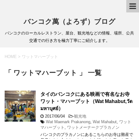
バンコク萬（よろず）ブログ
バンコクのローカルレストラン、屋台、観光地などの情報、場所、公共
交通での行き方を極力丁寧にご紹介します。
HOME
>
ワットマハーブット
「 ワットマハーブット 」 一覧
タイのバンコクにある映画で有名なお寺
ワット・マハーブット（Wat Mahabut,วัด
มหาบุศย์）
2017/06/04
-
観光地
Wat Maenark Prakanong
,
Wat Mahabut
,
ワット
マハーブット
,
ワットメーナークプラカノン
バンコクのプラカノンにあるこちらのお寺は難産で