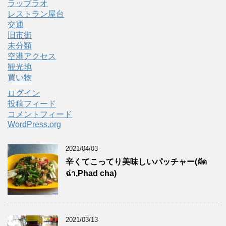
ラップラオ
レストラン屋台
交通
旧市街
未分類
空港アクセス
観光地
買い物
ログイン
投稿フィード
コメントフィード
WordPress.org
2021/04/03
辛くてこってり美味しいパッチャー(ผัด
ฉ่า,Phad cha)
2021/03/13