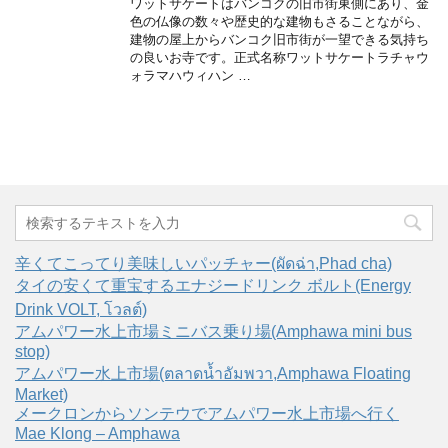
ワットサケートはバンコクの旧市街東側にあり、金
色の仏像の数々や歴史的な建物もさることながら、
建物の屋上からバンコク旧市街が一望できる気持ち
の良いお寺です。正式名称ワットサケートラチャウ
ォラマハウィハン …
辛くてこってり美味しいパッチャー(ผัดฉ่า,Phad cha)
タイの安くて重宝するエナジードリンク ボルト(Energy
Drink VOLT, โวลต์)
アムパワー水上市場ミニバス乗り場(Amphawa mini bus
stop)
アムパワー水上市場(ตลาดน้ำอัมพวา,Amphawa Floating
Market)
メークロンからソンテウでアムパワー水上市場へ行く
Mae Klong – Amphawa