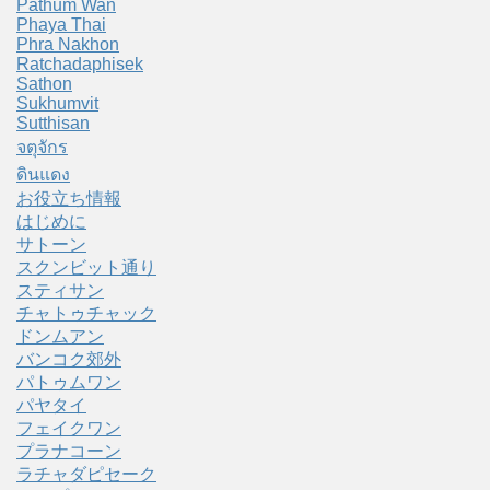
Pathum Wan
Phaya Thai
Phra Nakhon
Ratchadaphisek
Sathon
Sukhumvit
Sutthisan
จตุจักร
ดินแดง
お役立ち情報
はじめに
サトーン
スクンビット通り
スティサン
チャトゥチャック
ドンムアン
バンコク郊外
パトゥムワン
パヤタイ
フェイクワン
プラナコーン
ラチャダピセーク