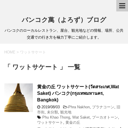
バンコク萬（よろず）ブログ
バンコクのローカルレストラン、屋台、観光地などの情報、場所、公共
交通での行き方を極力丁寧にご紹介します。
HOME
>
ワットサケート
「 ワットサケート 」 一覧
黄金の丘 ワットサケート(วัดสระเกศ,Wat
Saket) バンコク(กรุงเทพมหานคร,
Bangkok)
2019/08/03
-
Phra Nakhon
,
プラナコーン
,
旧
市街
,
未分類
,
観光地
Phu Khao Thong
,
Wat Saket
,
プーカオトーン
,
ワットサケート
,
黄金の丘