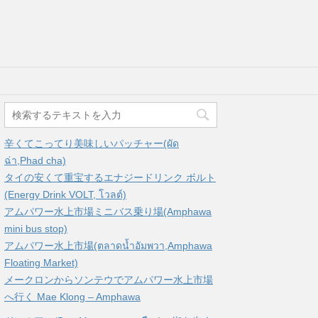
辛くてこってり美味しいパッチャー(ผัด
ฉ่า,Phad cha)
タイの安くて重宝するエナジードリンク ボルト
(Energy Drink VOLT, โวลต์)
アムパワー水上市場ミニバス乗り場(Amphawa
mini bus stop)
アムパワー水上市場(ตลาดน้ำอัมพวา,Amphawa
Floating Market)
メークロンからソンテウでアムパワー水上市場
へ行く Mae Klong – Amphawa