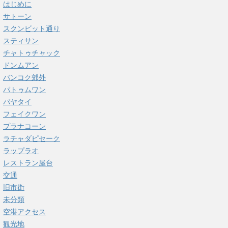
はじめに
サトーン
スクンビット通り
スティサン
チャトゥチャック
ドンムアン
バンコク郊外
パトゥムワン
パヤタイ
フェイクワン
プラナコーン
ラチャダピセーク
ラップラオ
レストラン屋台
交通
旧市街
未分類
空港アクセス
観光地