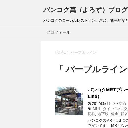
バンコク萬（よろず）ブログ
バンコクのローカルレストラン、屋台、観光地な
プロフィール
HOME
>
パープルライン
「 パープルライン
バンコクMRTブルーラ
Line）
2017/05/11
-
交通
MRT
,
タイ
,
バンコク
切符
,
地下鉄
,
料金
,
駅名
バンコクのMRTは２つ
ラインです。 MRTブルーライン