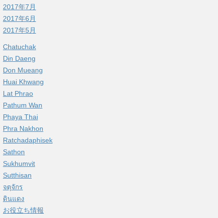
2017年7月
2017年6月
2017年5月
Chatuchak
Din Daeng
Don Mueang
Huai Khwang
Lat Phrao
Pathum Wan
Phaya Thai
Phra Nakhon
Ratchadaphisek
Sathon
Sukhumvit
Sutthisan
จตุจักร
ดินแดง
お役立ち情報