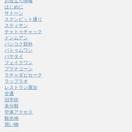
お役立ち情報
はじめに
サトーン
スクンビット通り
スティサン
チャトゥチャック
ドンムアン
バンコク郊外
パトゥムワン
パヤタイ
フェイクワン
プラナコーン
ラチャダピセーク
ラップラオ
レストラン屋台
交通
旧市街
未分類
空港アクセス
観光地
買い物