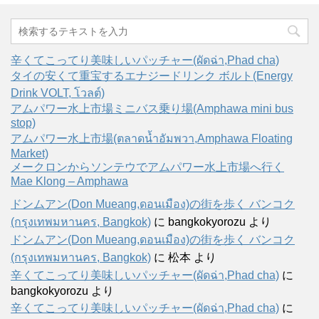
辛くてこってり美味しいパッチャー(ผัดฉ่า,Phad cha)
タイの安くて重宝するエナジードリンク ボルト(Energy
Drink VOLT, โวลต์)
アムパワー水上市場ミニバス乗り場(Amphawa mini bus
stop)
アムパワー水上市場(ตลาดน้ำอัมพวา,Amphawa Floating
Market)
メークロンからソンテウでアムパワー水上市場へ行く
Mae Klong – Amphawa
ドンムアン(Don Mueang,ดอนเมือง)の街を歩く バンコク
(กรุงเทพมหานคร, Bangkok)
に
bangkokyorozu
より
ドンムアン(Don Mueang,ดอนเมือง)の街を歩く バンコク
(กรุงเทพมหานคร, Bangkok)
に
松本
より
辛くてこってり美味しいパッチャー(ผัดฉ่า,Phad cha)
に
bangkokyorozu
より
辛くてこってり美味しいパッチャー(ผัดฉ่า,Phad cha)
に