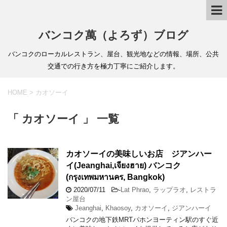
バンコク萬（よろず）ブログ
バンコクのローカルレストラン、屋台、観光地などの情報、場所、公共
交通での行き方を極力丁寧にご紹介します。
HOME
>
カオソーイ
「 カオソーイ 」 一覧
カオソーイの美味しいお店 ジアンハー
イ(Jeanghai,เจียงฮาย) バンコク
(กรุงเทพมหานคร, Bangkok)
2020/07/11
-
Lat Phrao
,
ラップラオ
,
レストラ
ン屋台
Jeanghai
,
Khaosoy
,
カオソーイ
,
ジアンハーイ
バンコクの地下鉄MRTパホンヨーティン駅のすぐ近