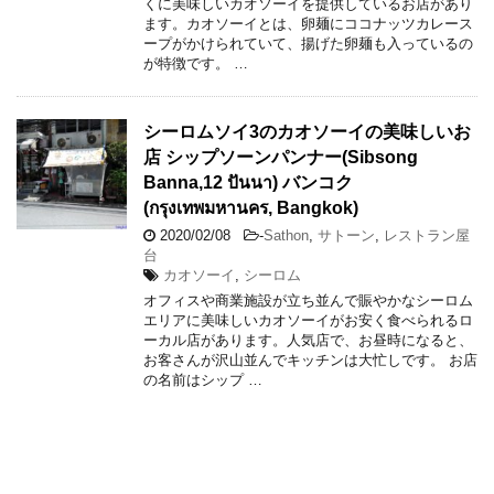
くに美味しいカオソーイを提供しているお店があり
ます。カオソーイとは、卵麺にココナッツカレース
ープがかけられていて、揚げた卵麺も入っているの
が特徴です。 …
シーロムソイ3のカオソーイの美味しいお
店 シップソーンパンナー(Sibsong
Banna,12 ปันนา) バンコク
(กรุงเทพมหานคร, Bangkok)
2020/02/08
-
Sathon
,
サトーン
,
レストラン屋
台
カオソーイ
,
シーロム
オフィスや商業施設が立ち並んで賑やかなシーロム
エリアに美味しいカオソーイがお安く食べられるロ
ーカル店があります。人気店で、お昼時になると、
お客さんが沢山並んでキッチンは大忙しです。 お店
の名前はシップ …