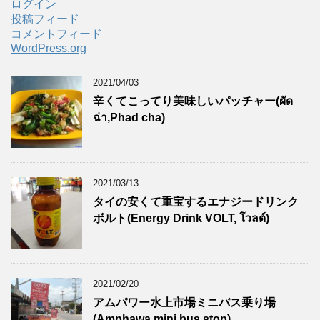
ログイン
投稿フィード
コメントフィード
WordPress.org
2021/04/03
辛くてこってり美味しいパッチャー(ผัด
ฉ่า,Phad cha)
2021/03/13
タイの安くて重宝するエナジードリンク
ボルト(Energy Drink VOLT, โวลต์)
2021/02/20
アムパワー水上市場ミニバス乗り場
(Amphawa mini bus stop)