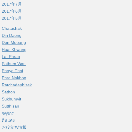
2017年7月
2017年6月
2017年5月
Chatuchak
Din Daeng
Don Mueang
Huai Khwang
Lat Phrao
Pathum Wan
Phaya Thai
Phra Nakhon
Ratchadaphisek
Sathon
Sukhumvit
Sutthisan
จตุจักร
ดินแดง
お役立ち情報