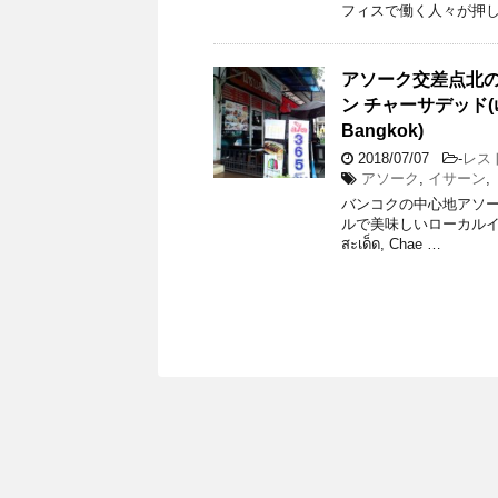
フィスで働く人々が押し
アソーク交差点北
ン チャーサデッド(แชสะ
Bangkok)
2018/07/07
-
レス
アソーク
,
イサーン
,
バンコクの中心地アソーク
ルで美味しいローカルイ
สะเด็ด, Chae …