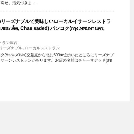
寄せ、活気づきま …
のリーズナブルで美味しいローカルイサーンレストラ
เด็ด, Chae saded) バンコク(กรุงเทพมหานคร,
トラン屋台
リーズナブル
,
ローカルレストラン
(Asok,อโศก)交差点から北に600m位歩いたところにリーズナブ
サーンレストランがあります。お店の名前はチャーサデッド(แช