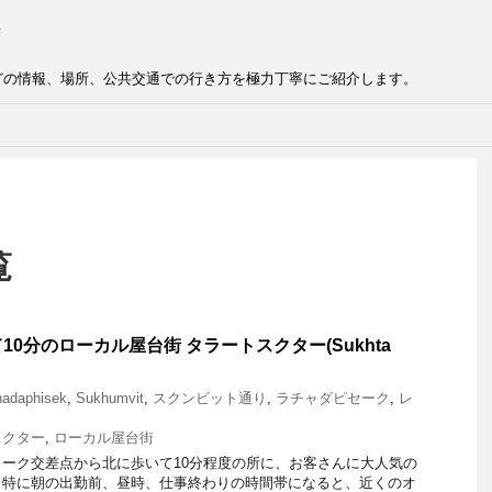
どの情報、場所、公共交通での行き方を極力丁寧にご紹介します。
覧
0分のローカル屋台街 タラートスクター(Sukhta
hadaphisek
,
Sukhumvit
,
スクンビット通り
,
ラチャダピセーク
,
レ
スクター
,
ローカル屋台街
ーク交差点から北に歩いて10分程度の所に、お客さんに大人気の
。特に朝の出勤前、昼時、仕事終わりの時間帯になると、近くのオ