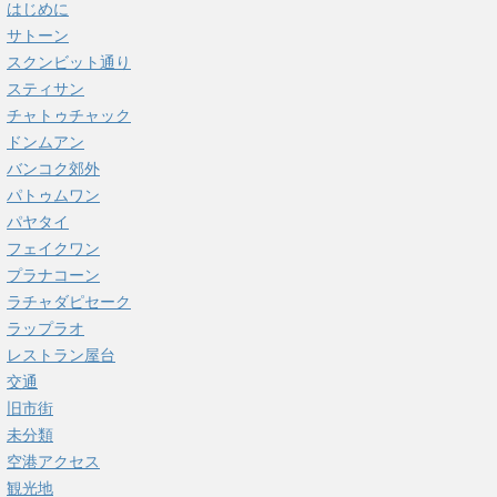
はじめに
サトーン
スクンビット通り
スティサン
チャトゥチャック
ドンムアン
バンコク郊外
パトゥムワン
パヤタイ
フェイクワン
プラナコーン
ラチャダピセーク
ラップラオ
レストラン屋台
交通
旧市街
未分類
空港アクセス
観光地