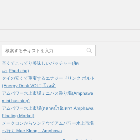
辛くてこってり美味しいパッチャー(ผัด
ฉ่า,Phad cha)
タイの安くて重宝するエナジードリンク ボルト
(Energy Drink VOLT, โวลต์)
アムパワー水上市場ミニバス乗り場(Amphawa
mini bus stop)
アムパワー水上市場(ตลาดน้ำอัมพวา,Amphawa
Floating Market)
メークロンからソンテウでアムパワー水上市場
へ行く Mae Klong – Amphawa