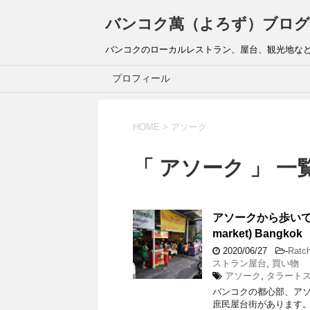
バンコク萬（よろず）ブログ
バンコクのローカルレストラン、屋台、観光地な
プロフィール
HOME
>
アソーク
「 アソーク 」 一
アソークから歩いて1
market) Bangkok
2020/06/27
-
Ratc
ストラン屋台
,
買い物
アソーク
,
タラート
バンコクの都心部、アソ
庶民屋台街があります