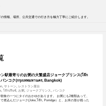
どの情報、場所、公共交通での行き方を極力丁寧にご紹介します。
覧
シン駅最寄りのお粥の大繁盛店ジョークプリンス(โจ๊ก
ce) バンコク(กรุงเทพมหานคร, Bangkok)
on
,
サトーン
,
レストラン屋台
e
,
โจ๊กปรินซ์
,
お粥
,
ジョークプリンス
,
バンコク
朝食の一つにタイのおかゆがあります。 お粥にも2種類あって、
込んだジョーク(Joke,โจ๊ก, Porridge）と、お米の形が残った