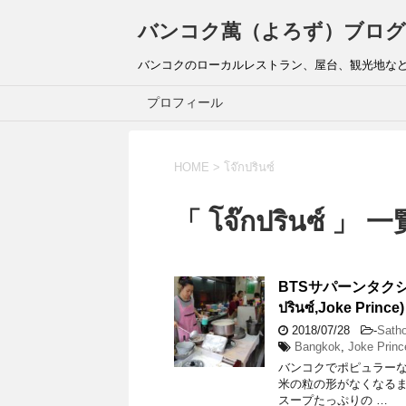
バンコク萬（よろず）ブログ
バンコクのローカルレストラン、屋台、観光地な
プロフィール
HOME
>
โจ๊กปรินซ์
「 โจ๊กปรินซ์ 」 一
BTSサパーンタク
ปรินซ์,Joke Prin
2018/07/28
-
Sath
Bangkok
,
Joke Princ
バンコクでポピュラーな
米の粒の形がなくなるまで煮
スープたっぷりの …