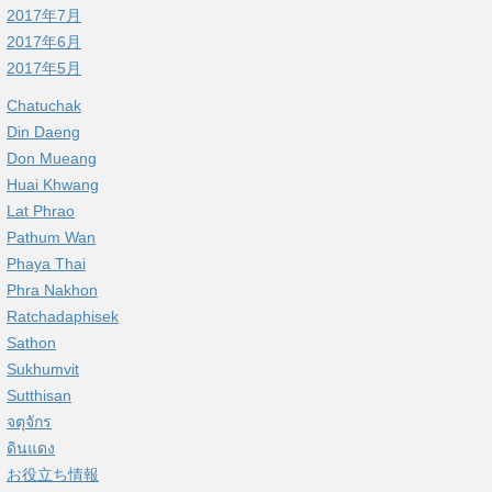
2017年7月
2017年6月
2017年5月
Chatuchak
Din Daeng
Don Mueang
Huai Khwang
Lat Phrao
Pathum Wan
Phaya Thai
Phra Nakhon
Ratchadaphisek
Sathon
Sukhumvit
Sutthisan
จตุจักร
ดินแดง
お役立ち情報