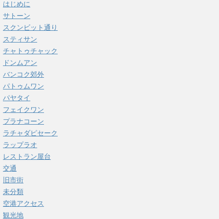
はじめに
サトーン
スクンビット通り
スティサン
チャトゥチャック
ドンムアン
バンコク郊外
パトゥムワン
パヤタイ
フェイクワン
プラナコーン
ラチャダピセーク
ラップラオ
レストラン屋台
交通
旧市街
未分類
空港アクセス
観光地