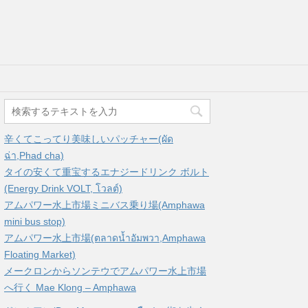
辛くてこってり美味しいパッチャー(ผัด
ฉ่า,Phad cha)
タイの安くて重宝するエナジードリンク ボルト
(Energy Drink VOLT, โวลต์)
アムパワー水上市場ミニバス乗り場(Amphawa
mini bus stop)
アムパワー水上市場(ตลาดน้ำอัมพวา,Amphawa
Floating Market)
メークロンからソンテウでアムパワー水上市場
へ行く Mae Klong – Amphawa